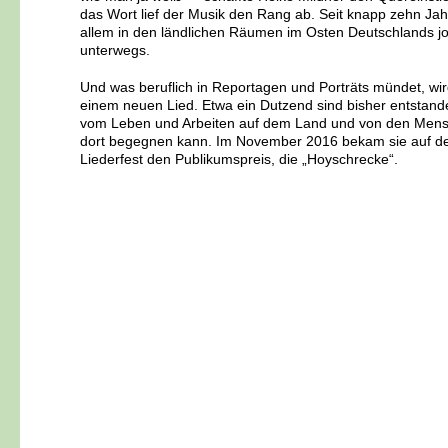
das Wort lief der Musik den Rang ab. Seit knapp zehn Jahr
allem in den ländlichen Räumen im Osten Deutschlands jou
unterwegs.
Und was beruflich in Reportagen und Porträts mündet, w
einem neuen Lied. Etwa ein Dutzend sind bisher entstand
vom Leben und Arbeiten auf dem Land und von den Men
dort begegnen kann. Im November 2016 bekam sie auf 
Liederfest den Publikumspreis, die „Hoyschrecke“.