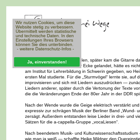
Wir nutzen Cookies, um diese
Website stetig zu verbessern.
Übermittelt werden statistische
und technische Daten. In den
Einstellungen Ihres Browsers
Heike Mildner
können Sie dies unterbinden.
- weitere Datenschutz-Infos -
Mit fünf lernte sie Geige spielen, später kam die Gitarre 
Ja, einverstanden!
wäre wohl irgendwann in der Ecke gelandet, hätte es nich
am Institut für Lehrerbildung in Schwerin gegeben, wo He
ersten Mal studierte. Für die „Sturmvögel“ lernte sie, auf 
improvisieren und sich mit Liedern auszudrücken — zunäc
Liedern anderer, später durch die Vertonung der Texte v
die die Veränderungen Ende der 80er Jahr in der DDR spi
Nach der Wende wurde die Geige elektrisch verstärkt un
expressiv zur schrägen Musik der Berliner Band „Wund- u
zersägt. Außerdem entstanden leise Lieder in drei- und v
Sätzen für die a-cappella-Gruppe „vocaLiesen“.
Nach beendetem Musik- und Kulturwissenschaftsstudium –
wie man ja weiß — schaffte Heike Mildner den Quereinstieg