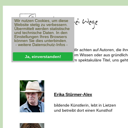
Wir nutzen Cookies, um diese
Website stetig zu verbessern.
Übermittelt werden statistische
und technische Daten. In den
Einstellungen Ihres Browsers
Autoren
können Sie dies unterbinden.
- weitere Datenschutz-Infos -
Wir achten auf Individualität. Wir achten auf Autoren, die ih
eigener Erfahrung, aus eigenem Wissen oder aus gründlic
Ja, einverstanden!
schöpfen. Uns geht es nicht um spektakuläre Titel, uns geht
Erika Stürmer-Alex
bildende Künstlerin, lebt in Lietzen
und betreibt dort einen Kunsthof